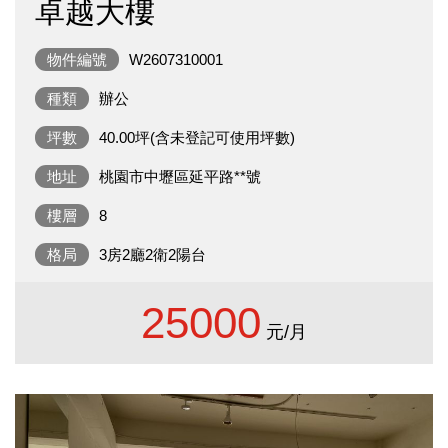
卓越大樓
物件編號
W2607310001
種類
辦公
坪數
40.00坪(含未登記可使用坪數)
地址
桃園市中壢區延平路**號
樓層
8
格局
3房2廳2衛2陽台
25000
元/月