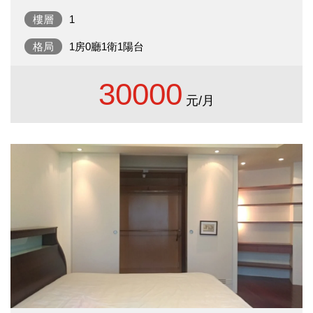
樓層
1
格局
1房0廳1衛1陽台
30000
元/月