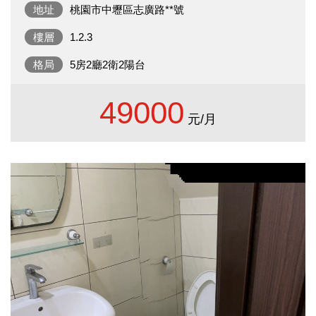
地址
桃園市中壢區志廣路**號
樓層
1.2.3
格局
5房2廳2衛2陽台
49000
元/月