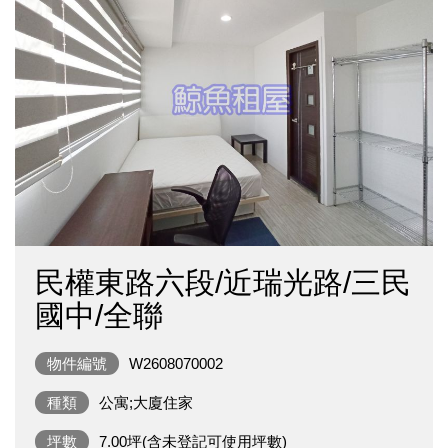
民權東路六段/近瑞光路/三民
國中/全聯
物件編號
W2608070002
種類
公寓;大廈住家
坪數
7.00坪(含未登記可使用坪數)