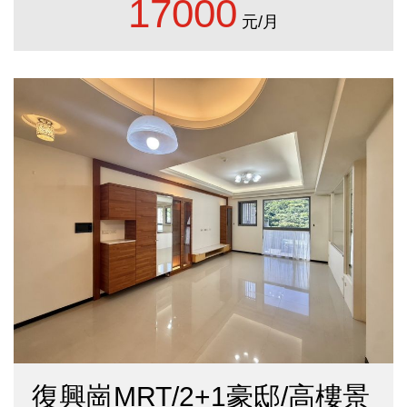
17000
元/月
復興崗MRT/2+1豪邸/高樓景