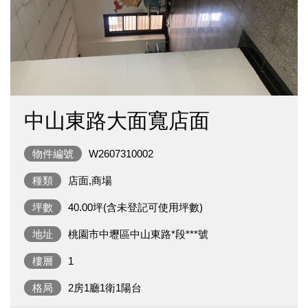
中山東路大面寬店面
物件編號
W2607310002
種類
店面,商場
坪數
40.00坪(含未登記可使用坪數)
地址
桃園市中壢區中山東路*段***號
樓層
1
格局
2房1廳1衛1陽台