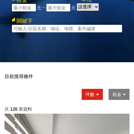
租金
元 ~
元
關鍵字
目前搜尋條件
坪數
租金
共
126
筆資料