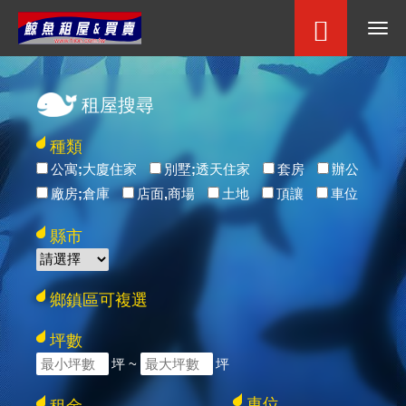
租屋搜尋
種類
公寓;大廈住家
別墅;透天住家
套房
辦公
廠房;倉庫
店面,商場
土地
頂讓
車位
縣市
鄉鎮區可複選
坪數
坪 ~
坪
車位