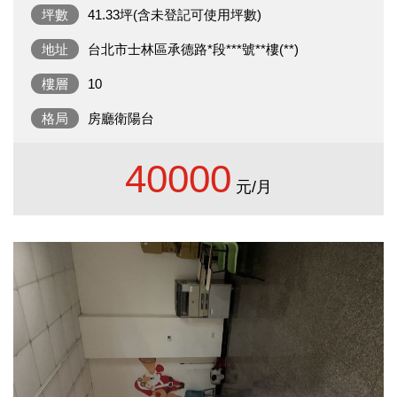
坪數
41.33坪(含未登記可使用坪數)
地址
台北市士林區承德路*段***號**樓(**)
樓層
10
格局
房廳衛陽台
40000
元/月