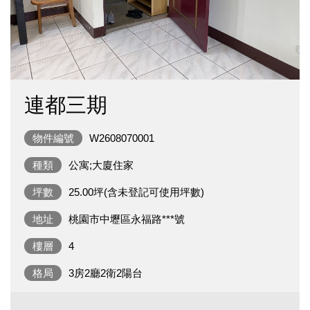
連都三期
物件編號
W2608070001
種類
公寓;大廈住家
坪數
25.00坪(含未登記可使用坪數)
地址
桃園市中壢區永福路***號
樓層
4
格局
3房2廳2衛2陽台