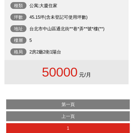
種類
公寓;大廈住家
坪數
45.15坪(含未登記可使用坪數)
地址
台北市中山區通北街**巷*弄**號*樓(**)
樓層
5
格局
2房2廳2衛1陽台
50000
元/月
第一頁
上一頁
1