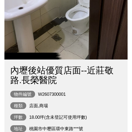
內壢後站優質店面--近莊敬
路.長榮醫院
物件編號
W2607300001
種類
店面,商場
坪數
18.00坪(含未登記可使用坪數)
地址
桃園市中壢區環中東路***號