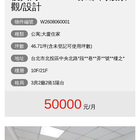
觀/設計
物件編號
W2608060001
種類
公寓;大廈住家
坪數
46.71坪(含未登記可使用坪數)
地址
台北市北投區中央北路*段**巷**弄**號**樓之*
樓層
10F/21F
格局
3房2廳2衛1陽台
50000
元/月