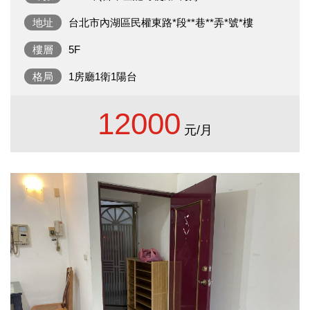
地址
台北市內湖區民權東路*段**巷**弄*號*樓
樓層
5F
格局
1房廳1衛1陽台
12000
元/月