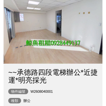
~~承德路四段電梯辦公*近捷
運*明亮採光
物件編號
W2608040001
種類
辦公