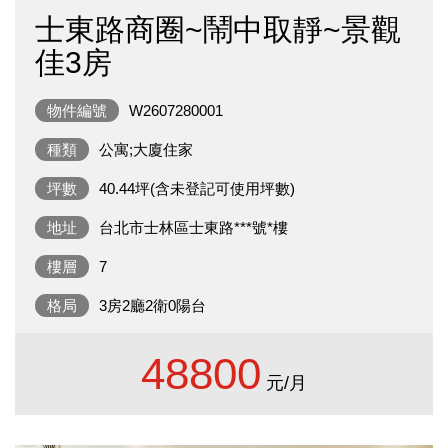
士東路商圈~鬧中取靜~景觀
佳3房
物件編號
W2607280001
種類
公寓;大廈住家
坪數
40.44坪(含未登記可使用坪數)
地址
台北市士林區士東路***號*樓
樓層
7
格局
3房2廳2衛0陽台
48800
元/月